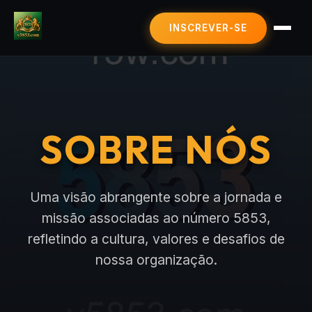
INSCREVER-SE
BACARÁ ONLINE
ROLETA
PESCA
SOBRE NÓS
LOTERIA ONLINE
SOBRE NÓS
NOTÍCIAS DE FLASH
Uma visão abrangente sobre a jornada e
missão associadas ao número 5853,
refletindo a cultura, valores e desafios de
nossa organização.