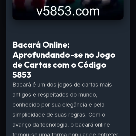
Bacará Online:
Aprofundando-se no Jogo
de Cartas com o Código
5853
Bacará é um dos jogos de cartas mais
antigos e respeitados do mundo,
conhecido por sua elegância e pela
simplicidade de suas regras. Com o
avanço da tecnologia, o bacará online
tornou-se uma forma popular de entreter