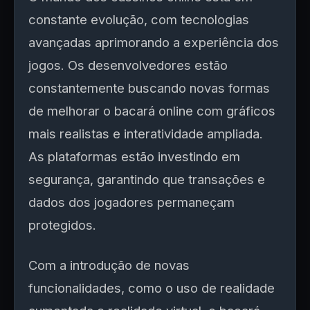
constante evolução, com tecnologias
avançadas aprimorando a experiência dos
jogos. Os desenvolvedores estão
constantemente buscando novas formas
de melhorar o bacará online com gráficos
mais realistas e interatividade ampliada.
As plataformas estão investindo em
segurança, garantindo que transações e
dados dos jogadores permaneçam
protegidos.
Com a introdução de novas
funcionalidades, como o uso de realidade