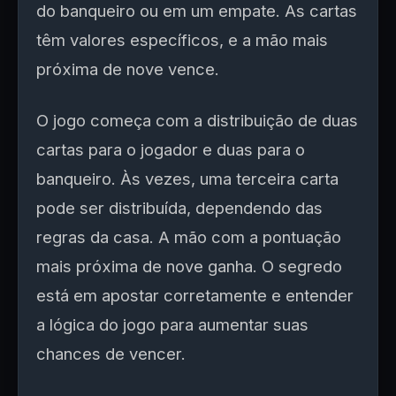
do banqueiro ou em um empate. As cartas
têm valores específicos, e a mão mais
próxima de nove vence.
O jogo começa com a distribuição de duas
cartas para o jogador e duas para o
banqueiro. Às vezes, uma terceira carta
pode ser distribuída, dependendo das
regras da casa. A mão com a pontuação
mais próxima de nove ganha. O segredo
está em apostar corretamente e entender
a lógica do jogo para aumentar suas
chances de vencer.