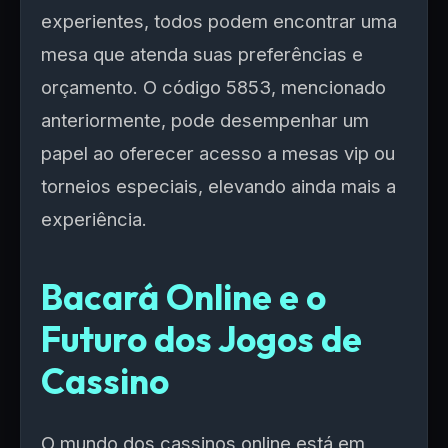
experientes, todos podem encontrar uma
mesa que atenda suas preferências e
orçamento. O código 5853, mencionado
anteriormente, pode desempenhar um
papel ao oferecer acesso a mesas vip ou
torneios especiais, elevando ainda mais a
experiência.
Bacará Online e o
Futuro dos Jogos de
Cassino
O mundo dos cassinos online está em