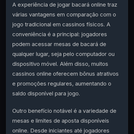
A experiência de jogar bacará online traz
várias vantagens em comparação com o
jogo tradicional em cassinos físicos. A
conveniência é a principal: jogadores
podem acessar mesas de bacará de
qualquer lugar, seja pelo computador ou
dispositivo móvel. Além disso, muitos
cassinos online oferecem bônus atrativos
e promoções regulares, aumentando o
saldo disponível para jogo.
Outro benefício notável é a variedade de
mesas e limites de aposta disponíveis
online. Desde iniciantes até jogadores