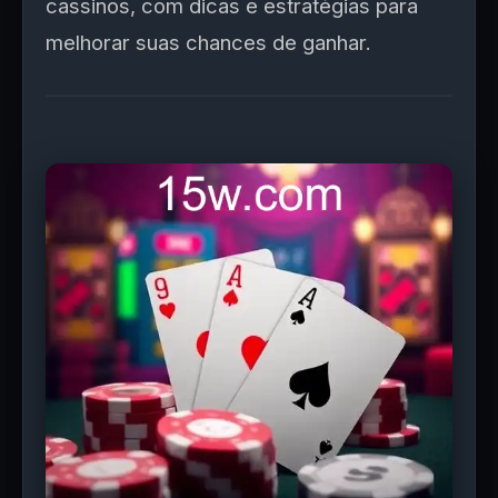
cassinos, com dicas e estratégias para
melhorar suas chances de ganhar.