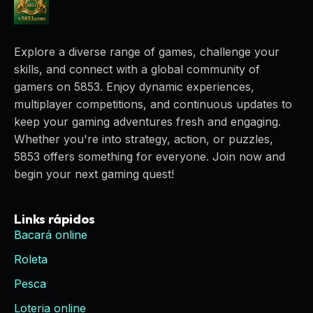
Explore a diverse range of games, challenge your
skills, and connect with a global community of
gamers on 5853. Enjoy dynamic experiences,
multiplayer competitions, and continuous updates to
keep your gaming adventures fresh and engaging.
Whether you're into strategy, action, or puzzles,
5853 offers something for everyone. Join now and
begin your next gaming quest!
Links rápidos
Bacará online
Roleta
Pesca
Loteria online