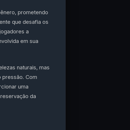
 gênero, prometendo
nte que desafia os
 jogadores a
volvida em sua
lezas naturais, mas
b pressão. Com
rcionar uma
preservação da