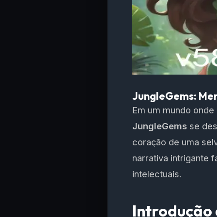
JungleGems: Merg
Em um mundo onde a 
JungleGems
se des
coração de uma selva
narrativa intrigante
intelectuais.
Introdução