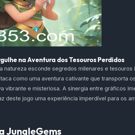
ulhe na Aventura dos Tesouros Perdidos
natureza esconde segredos milenares e tesouros i
taca como uma aventura cativante que transporta os
 vibrante e misteriosa. A sinergia entre gráficos i
 faz deste jogo uma experiência imperdível para os 
 a JungleGems