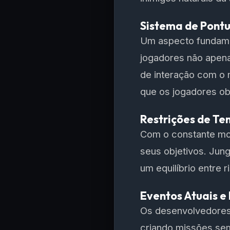
Sistema de Pont
Um aspecto fundame
jogadores não apena
de interação com o m
que os jogadores ob
Restrições de T
Com o constante mov
seus objetivos. Jun
um equilíbrio entre 
Eventos Atuais e
Os desenvolvedores
criando missões se