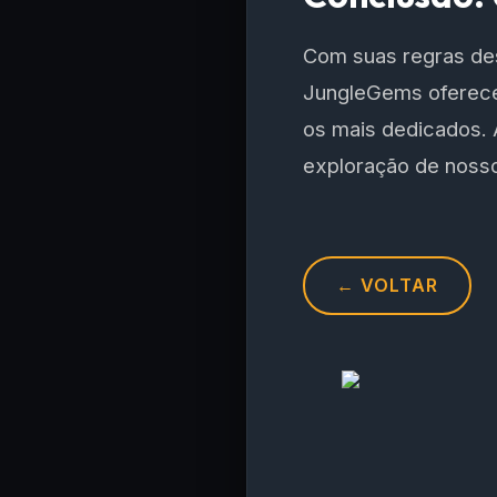
Com suas regras des
JungleGems oferece 
os mais dedicados. 
exploração de nosso
← VOLTAR