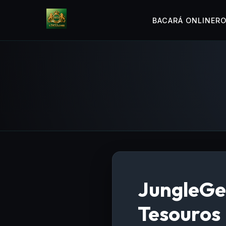
BACARÁ ONLINE
RO
JungleGe
Tesouros