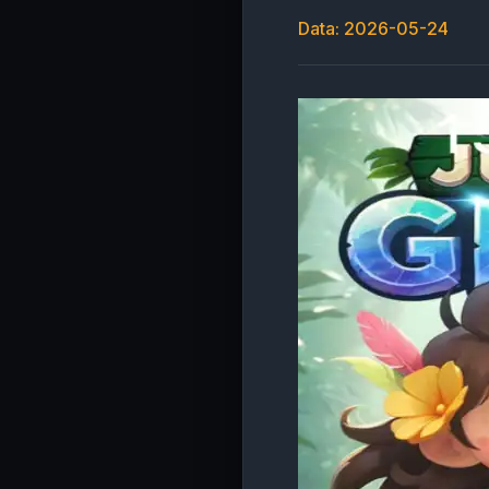
Data: 2026-05-24