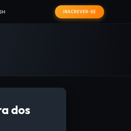
ASH
INSCREVER-SE
ra dos