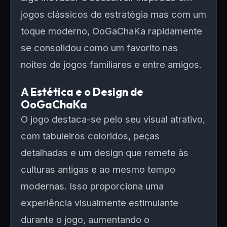
jogos clássicos de estratégia mas com um
toque moderno, OoGaChaKa rapidamente
se consolidou como um favorito nas
noites de jogos familiares e entre amigos.
A Estética e o Design de
OoGaChaKa
O jogo destaca-se pelo seu visual atrativo,
com tabuleiros coloridos, peças
detalhadas e um design que remete às
culturas antigas e ao mesmo tempo
modernas. Isso proporciona uma
experiência visualmente estimulante
durante o jogo, aumentando o