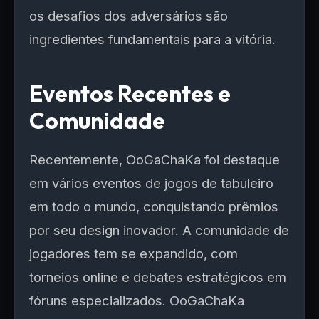
os desafios dos adversários são
ingredientes fundamentais para a vitória.
Eventos Recentes e
Comunidade
Recentemente, OoGaChaKa foi destaque
em vários eventos de jogos de tabuleiro
em todo o mundo, conquistando prêmios
por seu design inovador. A comunidade de
jogadores tem se expandido, com
torneios online e debates estratégicos em
fóruns especializados. OoGaChaKa