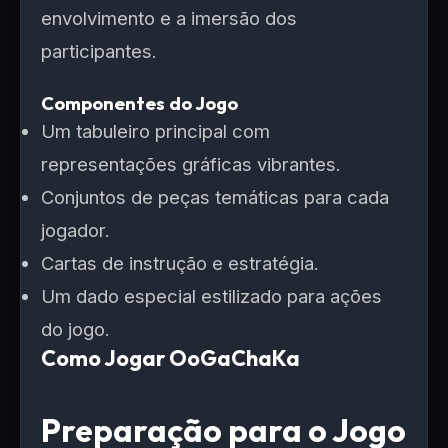
envolvimento e a imersão dos
participantes.
Componentes do Jogo
Um tabuleiro principal com
representações gráficas vibrantes.
Conjuntos de peças temáticas para cada
jogador.
Cartas de instrução e estratégia.
Um dado especial estilizado para ações
do jogo.
Como Jogar OoGaChaKa
Preparação para o Jogo