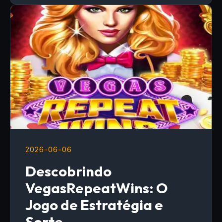
2026-06-06
Descobrindo
VegasRepeatWins: O
Jogo de Estratégia e
Sorte