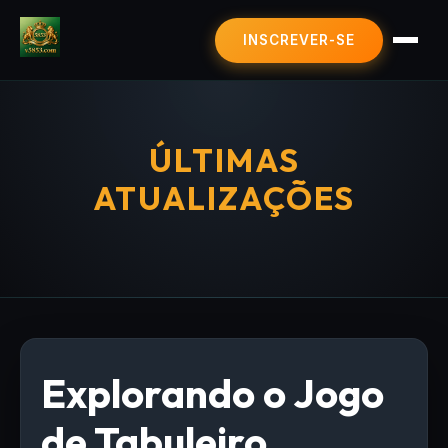
INSCREVER-SE
BACARÁ ONLINE
ROLETA
ÚLTIMAS
PESCA
ATUALIZAÇÕES
LOTERIA ONLINE
SOBRE NÓS
NOTÍCIAS DE FLASH
Explorando o Jogo
de Tabuleiro