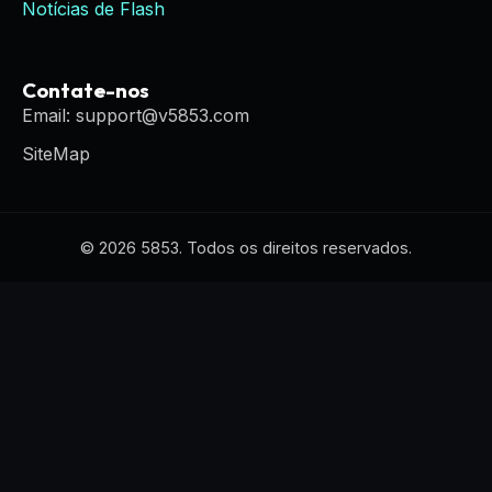
Notícias de Flash
Contate-nos
Email: support@v5853.com
SiteMap
© 2026 5853. Todos os direitos reservados.