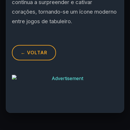
continua a surpreender e cativar
corações, tornando-se um ícone moderno
entre jogos de tabuleiro.
← VOLTAR