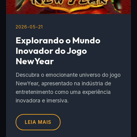
2026-05-21
Explorando o Mundo
Inovador do Jogo
NewYear
Descubra o emocionante universo do jogo
NewYear, apresentado na indústria de
entretenimento como uma experiência
inovadora e imersiva.
LEIA MAIS