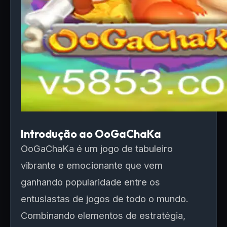
Introdução ao OoGaChaKa
OoGaChaKa é um jogo de tabuleiro
vibrante e emocionante que vem
ganhando popularidade entre os
entusiastas de jogos de todo o mundo.
Combinando elementos de estratégia,