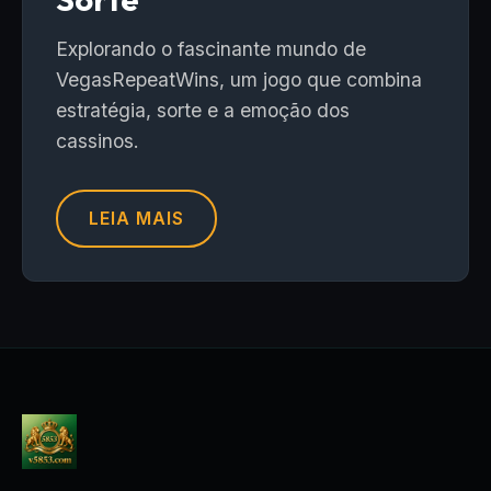
Explorando o fascinante mundo de
VegasRepeatWins, um jogo que combina
estratégia, sorte e a emoção dos
cassinos.
LEIA MAIS