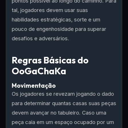
pontos possível ao longo do caminho. Para
tal, jogadores devem usar suas
habilidades estratégicas, sorte e um
pouco de engenhosidade para superar
desafios e adversários.
Regras Básicas do
OoGaChaKa
Movimentação
Os jogadores se revezam jogando o dado
para determinar quantas casas suas peças
devem avançar no tabuleiro. Caso uma
peça caia em um espaço ocupado por um