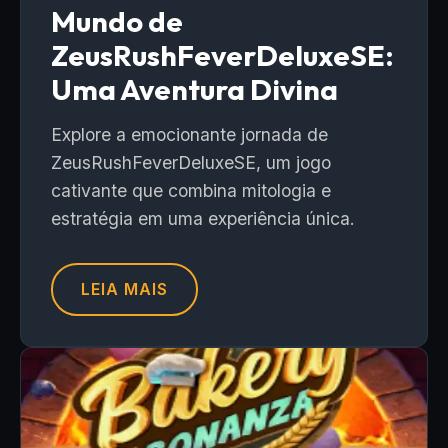
Mundo de
ZeusRushFeverDeluxeSE:
Uma Aventura Divina
Explore a emocionante jornada de
ZeusRushFeverDeluxeSE, um jogo
cativante que combina mitologia e
estratégia em uma experiência única.
LEIA MAIS