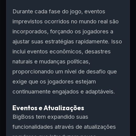
Durante cada fase do jogo, eventos
imprevistos ocorridos no mundo real são
incorporados, forçando os jogadores a
ajustar suas estratégias rapidamente. Isso
inclui eventos econômicos, desastres
naturais e mudanças políticas,
proporcionando um nível de desafio que
exige que os jogadores estejam
continuamente engajados e adaptáveis.
Eventos e Atualizações
BigBoss tem expandido suas
funcionalidades através de atualizações