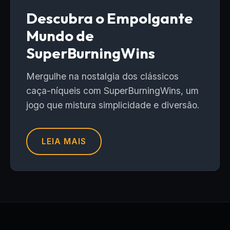
Descubra o Empolgante
Mundo de
SuperBurningWins
Mergulhe na nostalgia dos clássicos
caça-níqueis com SuperBurningWins, um
jogo que mistura simplicidade e diversão.
LEIA MAIS