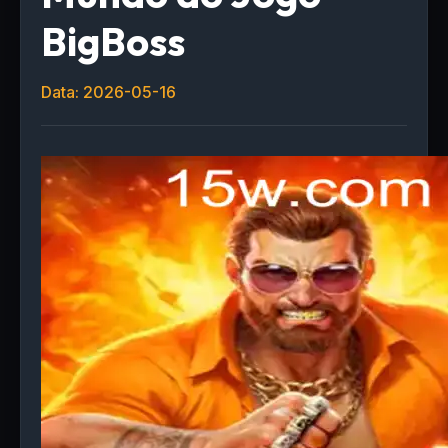
BigBoss
Data: 2026-05-16