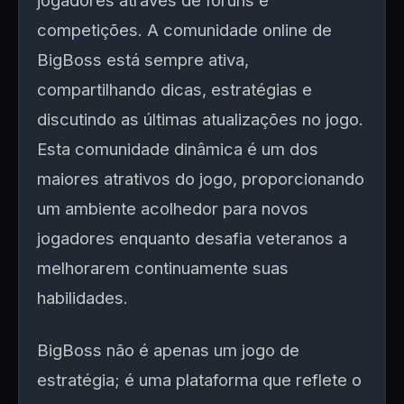
jogadores através de fóruns e
competições. A comunidade online de
BigBoss está sempre ativa,
compartilhando dicas, estratégias e
discutindo as últimas atualizações no jogo.
Esta comunidade dinâmica é um dos
maiores atrativos do jogo, proporcionando
um ambiente acolhedor para novos
jogadores enquanto desafia veteranos a
melhorarem continuamente suas
habilidades.
BigBoss não é apenas um jogo de
estratégia; é uma plataforma que reflete o