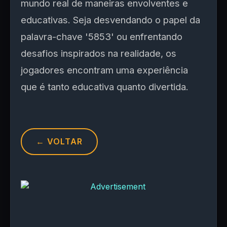
mundo real de maneiras envolventes e
educativas. Seja desvendando o papel da
palavra-chave '5853' ou enfrentando
desafios inspirados na realidade, os
jogadores encontram uma experiência
que é tanto educativa quanto divertida.
← VOLTAR