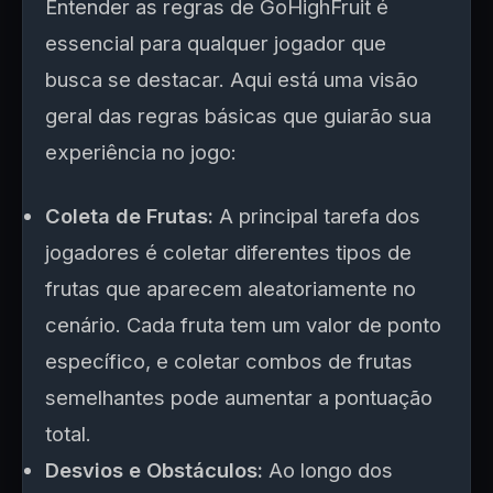
Entender as regras de GoHighFruit é
essencial para qualquer jogador que
busca se destacar. Aqui está uma visão
geral das regras básicas que guiarão sua
experiência no jogo:
Coleta de Frutas:
A principal tarefa dos
jogadores é coletar diferentes tipos de
frutas que aparecem aleatoriamente no
cenário. Cada fruta tem um valor de ponto
específico, e coletar combos de frutas
semelhantes pode aumentar a pontuação
total.
Desvios e Obstáculos:
Ao longo dos