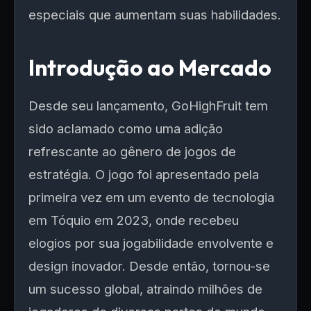
especiais que aumentam suas habilidades.
Introdução ao Mercado
Desde seu lançamento, GoHighFruit tem
sido aclamado como uma adição
refrescante ao gênero de jogos de
estratégia. O jogo foi apresentado pela
primeira vez em um evento de tecnologia
em Tóquio em 2023, onde recebeu
elogios por sua jogabilidade envolvente e
design inovador. Desde então, tornou-se
um sucesso global, atraindo milhões de