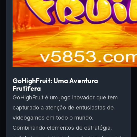
GoHighFruit: Uma Aventura
Frutífera
GoHighFruit é um jogo inovador que tem
capturado a atenção de entusiastas de
videogames em todo o mundo.
Combinando elementos de estratégia,