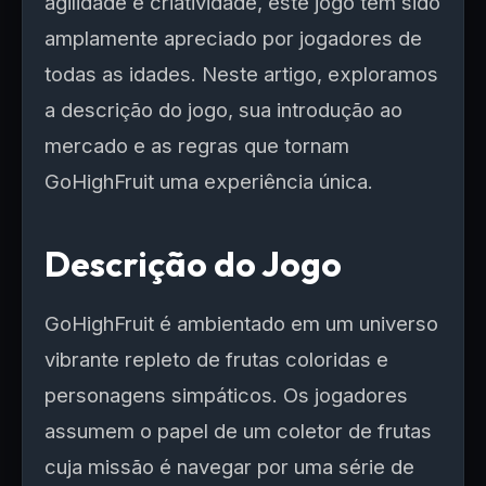
agilidade e criatividade, este jogo tem sido
amplamente apreciado por jogadores de
todas as idades. Neste artigo, exploramos
a descrição do jogo, sua introdução ao
mercado e as regras que tornam
GoHighFruit uma experiência única.
Descrição do Jogo
GoHighFruit é ambientado em um universo
vibrante repleto de frutas coloridas e
personagens simpáticos. Os jogadores
assumem o papel de um coletor de frutas
cuja missão é navegar por uma série de