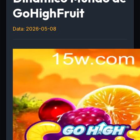
GoHighFruit
Data: 2026-05-08